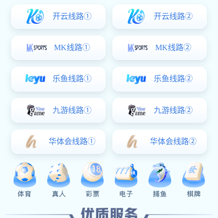
开云线路①
开云线路②
MK线路①
MK线路②
乐鱼线路①
乐鱼线路②
九游线路①
九游线路②
华体会线路①
华体会线路②