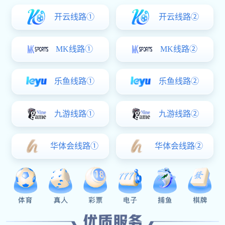
开云线路①
开云线路②
MK线路①
MK线路②
乐鱼线路①
乐鱼线路②
九游线路①
九游线路②
华体会线路①
华体会线路②