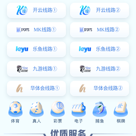
开云线路①
开云线路②
MK线路①
MK线路②
乐鱼线路①
乐鱼线路②
九游线路①
九游线路②
华体会线路①
华体会线路②