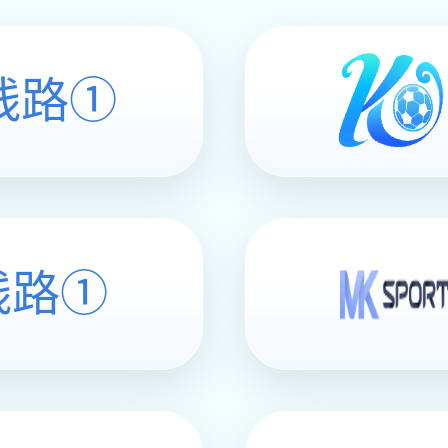
线路①
线路①