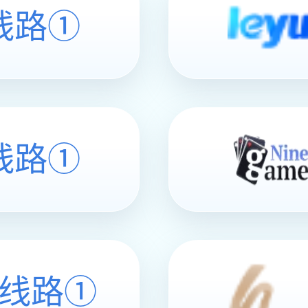
线路①
线路①
线路①